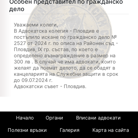
Oсобен представител по гражданско
дело
Уважаеми колеги,
В Адвокатска колегия - Пловдив е
постъпило искане по гражданско дело №
2527 от 2024 г. по описа на Районен съд -
Пловдив, IX гр. състав, по което е
определено възнаграждение в размер на
300 лв . В случай че има адвокати, които
желаят да поемат делото, да се обадят в
канцеларията на Служебни защити в срок
до 09.07.2024 г.
Адвокатски съвет - Пловдив.
Начало
Органи
Вписани адвокати
Полезни връзки
Галерия
Карта на сайта